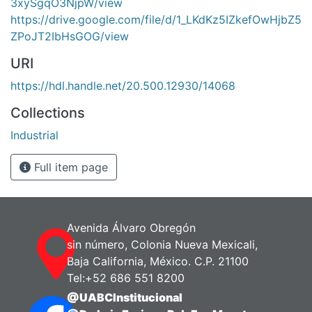
3xySgqO3NjpW/view
https://drive.google.com/file/d/1_LKdKz5IZkefOwHjbZ5
ZPoJT2IbHsGOG/view
URI
https://hdl.handle.net/20.500.12930/14068
Collections
Industrial
Full item page
Avenida Álvaro Obregón
sin número, Colonia Nueva Mexicali,
Baja California, México. C.P. 21100
Tel:+52 686 551 8200
@UABCInstitucional