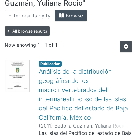
All of DSpace
Guzmán, Yuliana Rocío"
Bibliotecas
Browse
All browse results
Now showing
1 - 1 of 1
Publication
Análisis de la distribución
geográfica de los
macroinvertebrados del
intermareal rocoso de las islas
del Pacífico del estado de Baja
California, México
(
2011
)
Bedolla Guzmán, Yuliana Rocío
;
Correa Sandoval, Francisco
Las islas del Pacífico del estado de Baja