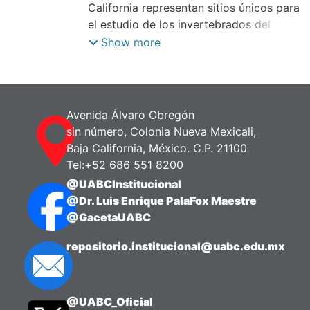
California representan sitios únicos para
el estudio de los invertebrados del
intermareal rocoso, dado que presentan
Show more
una línea de costa principalmente
rocosa, así como bajos niveles de
disturbio antropogénico. Ade
Avenida Álvaro Obregón
sin número, Colonia Nueva Mexicali,
Baja California, México. C.P. 21100
Tel:+52 686 551 8200
@UABCInstitucional
@Dr. Luis Enrique PalaFox Maestre
@GacetaUABC
repositorio.institucional@uabc.edu.mx
@UABC_Oficial