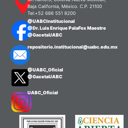
Baja California, México. C.P. 21100
Tel:+52 686 551 8200
@UABCInstitucional
@Dr. Luis Enrique PalaFox Maestre
@GacetaUABC
repositorio.institucional@uabc.edu.mx
@UABC_Oficial
@GacetaUABC
UABC_Oficial