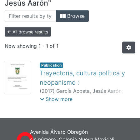
All of DSpace
Jesús Aarón"
Bibliotecas
Browse
All browse results
Now showing
1 - 1 of 1
Publication
Trayectoria, cultura política y
neopanismo :
(
2017
)
García Acosta, Jesús Aarón
;
López Ulloa, Luis Carlos
Show more
Avenida Álvaro Obregón
sin número, Colonia Nueva Mexicali,