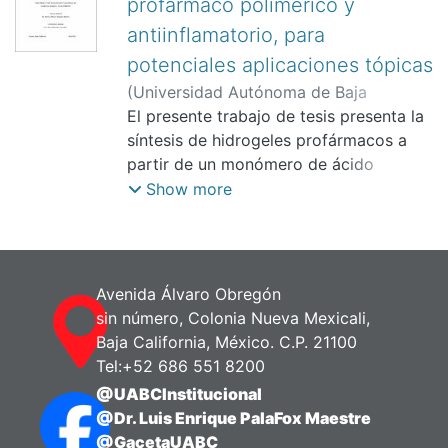
profármaco polimérico y
antiinflamatorio, para
potenciales aplicaciones tópicas
(
Universidad Autónoma de Baja
California,
El presente trabajo de tesis presenta la
)
González Guerrero,
Vanessa
síntesis de hidrogeles profármacos a
;
Palomino Vizcaino, Kenia
;
Magaña Badilla, Héctor Alfonso
partir de un monómero de ácido
salicílico y diclofenaco cargado in situ,
Show more
con el fin de estudiar su
comportamiento ante estímulos
fisiológicos de pH y temperatura para
conocer su practicidad, posible
Avenida Álvaro Obregón
aplicación en heridas y fomentar su
sin número, Colonia Nueva Mexicali,
investigación con estudios in vitro.
Baja California, México. C.P. 21100
Tel:+52 686 551 8200
@UABCInstitucional
@Dr. Luis Enrique PalaFox Maestre
@GacetaUABC