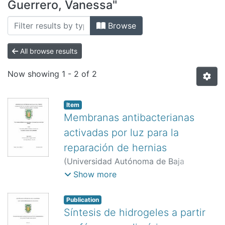
All of DSpace
Guerrero, Vanessa"
Bibliotecas
Browse
All browse results
Now showing
1 - 2 of 2
Item
Membranas antibacterianas
activadas por luz para la
reparación de hernias
(
Universidad Autónoma de Baja
California.,
)
González Guerrero,
Show more
Vanessa
;
Magaña Badilla, Héctor
Alfonso
Publication
Palomino Vizcaino, Kenia
Síntesis de hidrogeles a partir