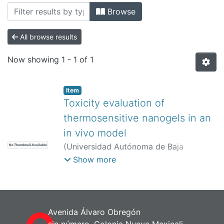
All of DSpace
Browse
Bibliotecas
All browse results
Now showing
1 - 1 of 1
Item
Toxicity evaluation of
thermosensitive nanogels in an
in vivo model
(
Universidad Autónoma de Baja
No Thumbnail Available
California,
)
Montañez Rios, Alondra
;
Show more
Serrano Medina , Aracely
;
Irache , Juan
M.
;
Martínez López , Ana Luisa
;
Rivero
Espejel , Ignacio Alfredo
;
Cornejo Bravo
, Jose Manuel
Avenida Álvaro Obregón
sin número, Colonia Nueva Mexicali,