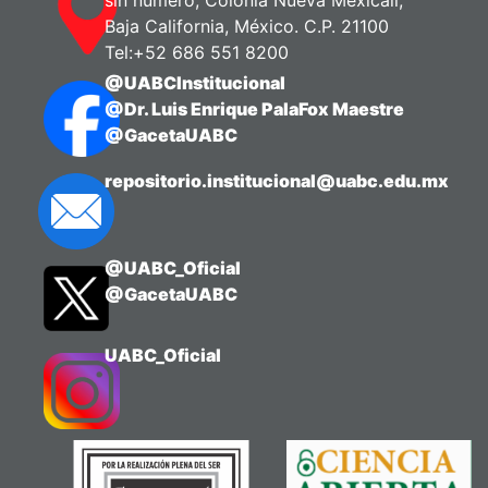
Baja California, México. C.P. 21100
Tel:+52 686 551 8200
@UABCInstitucional
@Dr. Luis Enrique PalaFox Maestre
@GacetaUABC
repositorio.institucional@uabc.edu.mx
@UABC_Oficial
@GacetaUABC
UABC_Oficial