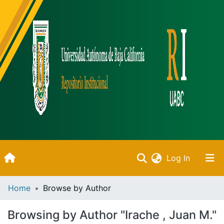
(current)
Log In
Inicio
Home
Browse by Author
Communities & Collections
Browsing by Author "Irache , Juan M."