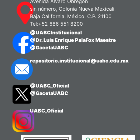
Avenida Álvaro Obregón
sin número, Colonia Nueva Mexicali,
Baja California, México. C.P. 21100
Tel:+52 686 551 8200
@UABCInstitucional
@Dr. Luis Enrique PalaFox Maestre
@GacetaUABC
repositorio.institucional@uabc.edu.mx
@UABC_Oficial
@GacetaUABC
UABC_Oficial