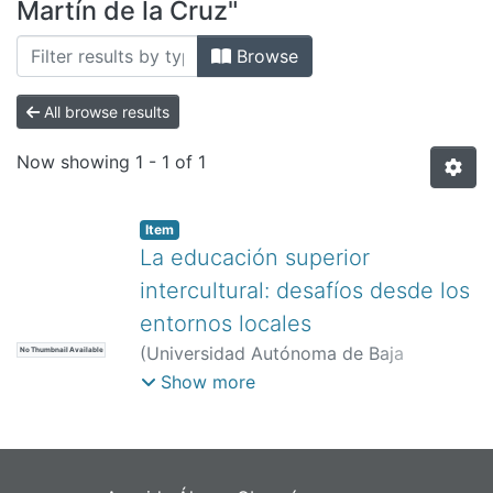
All of DSpace
Martín de la Cruz"
Bibliotecas
Browse
All browse results
Now showing
1 - 1 of 1
Item
La educación superior
intercultural: desafíos desde los
entornos locales
(
Universidad Autónoma de Baja
No Thumbnail Available
California. Instituto de Investigación y
Show more
Desarrollo Educativo,
)
López Moya,
Martín de la Cruz