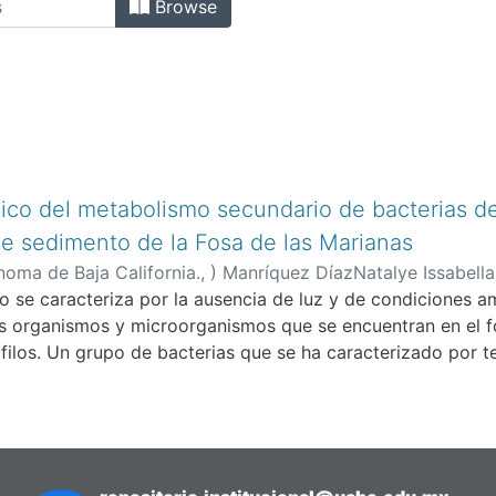
Browse
ico del metabolismo secundario de bacterias d
e sedimento de la Fosa de las Marianas
oma de Baja California.,
)
Manríquez DíazNatalye Issabella
 se caracteriza por la ausencia de luz y de condiciones amb
los organismos y microorganismos que se encuentran en el 
ilos. Un grupo de bacterias que se ha caracterizado por t
es extremos es el filo Actinomycetota. Este filo ha sido e
puestos activos con aplicación farmacológica. En particu
is produce una gran diversidad de compuestos bioactivos. 
ar el metabolismo secundario de cuatro genomas de actino
das de sedimento de la Fosa de las Marianas. El aislamiento