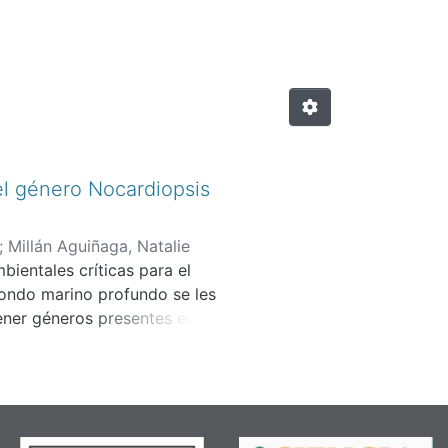
el género Nocardiopsis
;
Millán Aguiñaga, Natalie
ientales críticas para el
fondo marino profundo se les
ener géneros presentes en el
studiado debido a su
lar, se ha documentado que el
El objetivo de este trabajo es
bacterias del género
 bacteriano se realizó