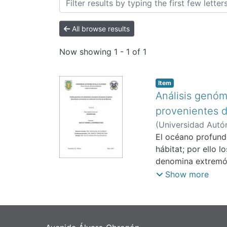
All browse results
Now showing
1 - 1 of 1
Item
Análisis genóm
provenientes d
(
Universidad Autón
El océano profundo
hábitat; por ello 
denomina extremóf
sedimento de lugar
Show more
producción de com
género Nocardiops
analizar y compar
Nocardiopsis aisla