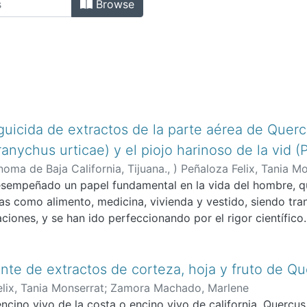
Browse
uicida de extractos de la parte aérea de Quercus
ranychus urticae) y el piojo harinoso de la vid 
oma de Baja California, Tijuana.,
)
Peñaloza Felix, Tania M
sempeñado un papel fundamental en la vida del hombre, qui
as como alimento, medicina, vivienda y vestido, siendo tr
ciones, y se han ido perfeccionando por el rigor científico.
ante de extractos de corteza, hoja y fruto de Qu
lix, Tania Monserrat
;
Zamora Machado, Marlene
cino vivo de la costa o encino vivo de california, Quercus 