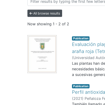
All browse results
Now showing
1 - 2 of 2
Publication
Evaluación plag
araña roja (Tet
(
Universidad Autón
Las plantas han de
necesidades básic
a sucesivas genera
Publication
Perfil antioxid
(
2021
)
Peñaloza Fe
También llamado en