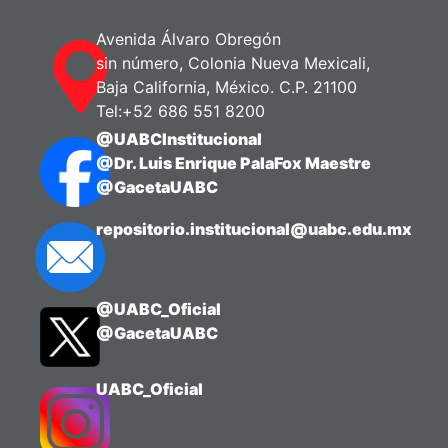
Avenida Álvaro Obregón
sin número, Colonia Nueva Mexicali,
Baja California, México. C.P. 21100
Tel:+52 686 551 8200
@UABCInstitucional
@Dr. Luis Enrique PalaFox Maestre
@GacetaUABC
repositorio.institucional@uabc.edu.mx
@UABC_Oficial
@GacetaUABC
UABC_Oficial