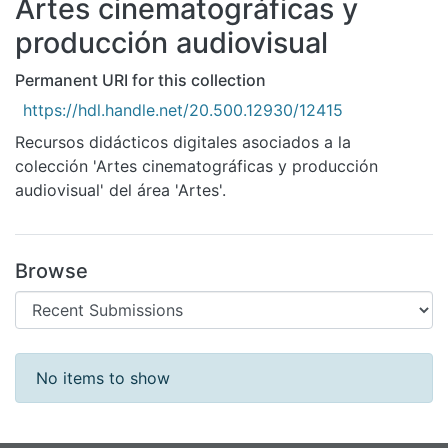
Artes cinematográficas y
All of DSpace
producción audiovisual
Statistics
Permanent URI for this collection
Bibliotecas
https://hdl.handle.net/20.500.12930/12415
Recursos didácticos digitales asociados a la
colección 'Artes cinematográficas y producción
audiovisual' del área 'Artes'.
Browse
Recent Submissions
No items to show