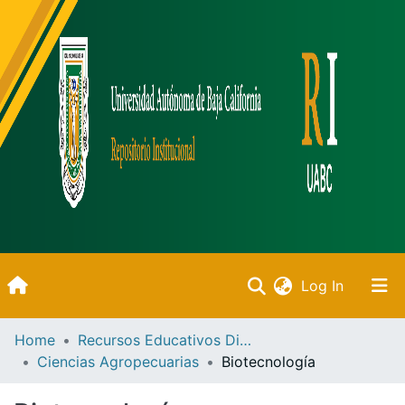
(current)
Log In
Inicio
Home
Recursos Educativos Digitales
Ciencias Agropecuarias
Biotecnología
Communities & Collections