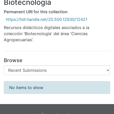
Biotecnología
All of DSpace
Statistics
Permanent URI for this collection
https://hdl.handle.net/20.500.12930/12421
Bibliotecas
Recursos didácticos digitales asociados a la
colección 'Biotecnología' del área 'Ciencias
Agropecuarias'.
Browse
Recent Submissions
No items to show