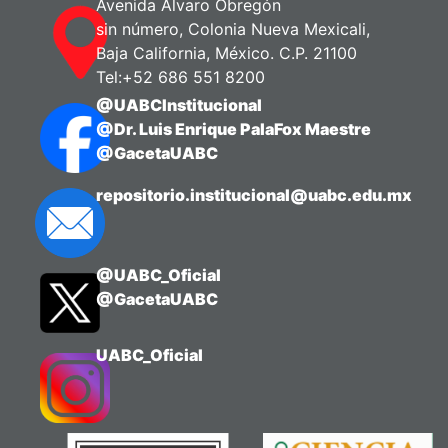
Avenida Álvaro Obregón
sin número, Colonia Nueva Mexicali,
Baja California, México. C.P. 21100
Tel:+52 686 551 8200
@UABCInstitucional
@Dr. Luis Enrique PalaFox Maestre
@GacetaUABC
repositorio.institucional@uabc.edu.mx
@UABC_Oficial
@GacetaUABC
UABC_Oficial