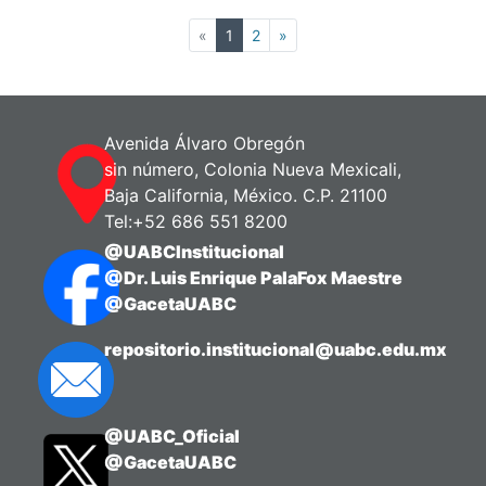
(current)
«
1
2
»
Avenida Álvaro Obregón
sin número, Colonia Nueva Mexicali,
Baja California, México. C.P. 21100
Tel:+52 686 551 8200
@UABCInstitucional
@Dr. Luis Enrique PalaFox Maestre
@GacetaUABC
repositorio.institucional@uabc.edu.mx
@UABC_Oficial
@GacetaUABC