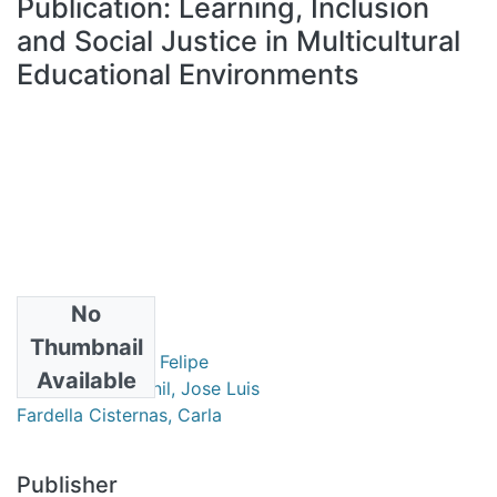
Publication:
Learning, Inclusion
All of DSpace
and Social Justice in Multicultural
Statistics
Educational Environments
Bibliotecas
No
Authors
Thumbnail
Jiménez Vargas, Felipe
Available
Lalueza Sazatornil, Jose Luis
Fardella Cisternas, Carla
Publisher