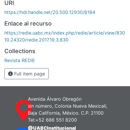
URI
https://hdl.handle.net/20.500.12930/6184
Enlace al recurso
https://redie.uabc.mx/index.php/redie/article/view/830
10.24320/redie.2017.19.3.830
Collections
Revista REDIE
Full item page
Avenida Álvaro Obregón
sin número, Colonia Nueva Mexicali,
Baja California, México. C.P. 21100
Tel:+52 686 551 8200
@UABCInstitucional