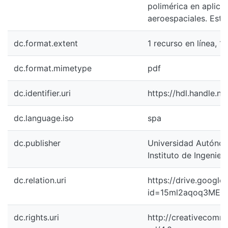
polimérica en aplica
aeroespaciales. Este
dc.format.extent
1 recurso en línea, 110 
dc.format.mimetype
pdf
dc.identifier.uri
https://hdl.handle.n
dc.language.iso
spa
dc.publisher
Universidad Autónoma
Instituto de Ingenierí
dc.relation.uri
https://drive.googl
id=15ml2aqoq3MEK
dc.rights.uri
http://creativecomm