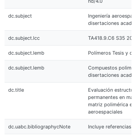
nd/4.0
dc.subject
Ingeniería aeroespaci
disertaciones acadé
dc.subject.lcc
TA418.9.C6 S35 201
dc.subject.lemb
Polímeros Tesis y d
dc.subject.lemb
Compuestos poliméri
disertaciones acadé
dc.title
Evaluación estructur
permanentes en mat
matriz polimérica en
aeroespaciales
dc.uabc.bibliographycNote
Incluye referencias b