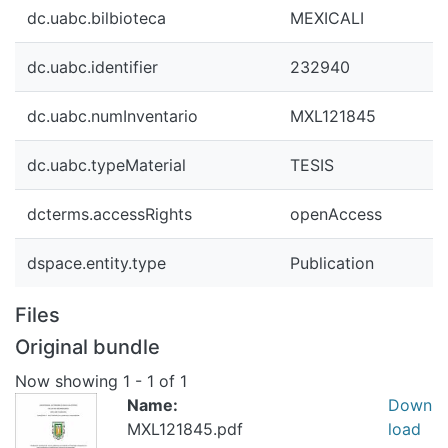
dc.uabc.bilbioteca
MEXICALI
dc.uabc.identifier
232940
dc.uabc.numInventario
MXL121845
dc.uabc.typeMaterial
TESIS
dcterms.accessRights
openAccess
dspace.entity.type
Publication
Files
Original bundle
Now showing
1 - 1 of 1
Name:
Down
MXL121845.pdf
load