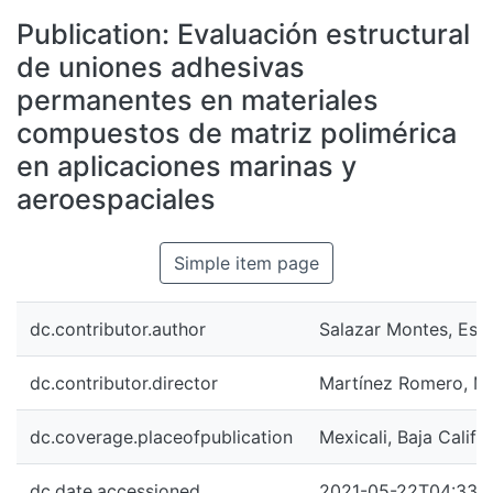
All of DSpace
Publication:
Evaluación estructural
Statistics
de uniones adhesivas
Bibliotecas
permanentes en materiales
compuestos de matriz polimérica
en aplicaciones marinas y
aeroespaciales
Simple item page
dc.contributor.author
Salazar Montes, Est
dc.contributor.director
Martínez Romero, Mi
dc.coverage.placeofpublication
Mexicali, Baja Califo
dc.date.accessioned
2021-05-22T04:33: