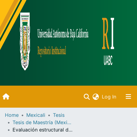
(current)
Log In
Inicio
Home
Mexicali
Tesis
Tesis de Maestría (Mexicali)
Communities & Collections
Evaluación estructural de uniones adhesivas permanentes en materiales compuestos de matriz polimérica en aplicaciones marinas y aeroespaciales