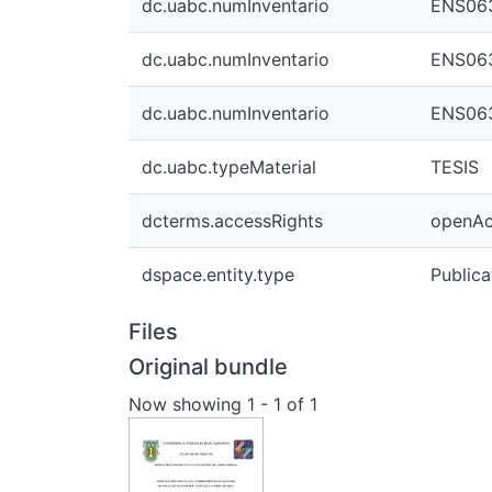
dc.uabc.numInventario
ENS06
dc.uabc.numInventario
ENS06
dc.uabc.numInventario
ENS06
dc.uabc.typeMaterial
TESIS
dcterms.accessRights
openAc
dspace.entity.type
Publica
Files
Original bundle
Now showing
1 - 1 of 1