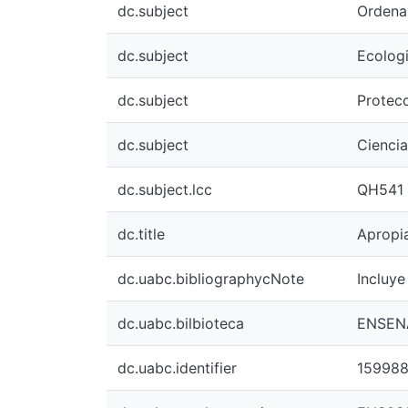
dc.subject
Ordena
dc.subject
Ecologi
dc.subject
Protec
dc.subject
Ciencia
dc.subject.lcc
QH541 
dc.title
Apropia
dc.uabc.bibliographycNote
Incluye
dc.uabc.bilbioteca
ENSEN
dc.uabc.identifier
15998