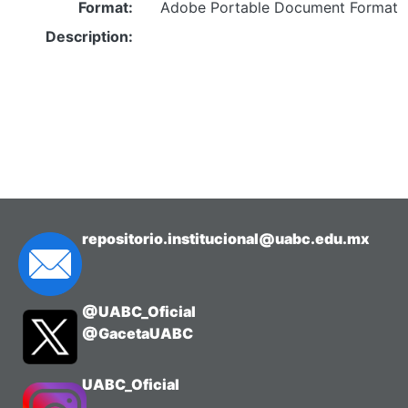
Format:
Adobe Portable Document Format
Description:
repositorio.institucional@uabc.edu.mx
@UABC_Oficial
@GacetaUABC
UABC_Oficial