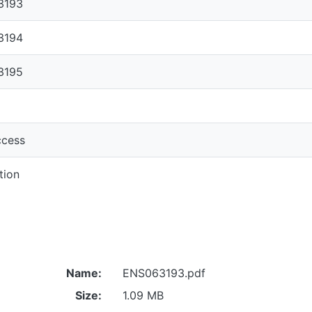
3193
3194
3195
cess
tion
Name:
ENS063193.pdf
Size:
1.09 MB