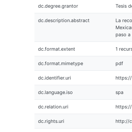
dc.degree.grantor
Tesis d
dc.description.abstract
La reco
Mexican
paso a 
dc.format.extent
1 recurs
dc.format.mimetype
pdf
dc.identifier.uri
https:/
dc.language.iso
spa
dc.relation.uri
https:
dc.rights.uri
http://