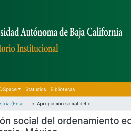
f DSpace
Statistics
Bibliotecas
Tesis de Maestría (Ensenada)
Apropiación social del ordenamiento ecológico en Valle de Guadalupe, Baja California, México
ón social del ordenamiento ec