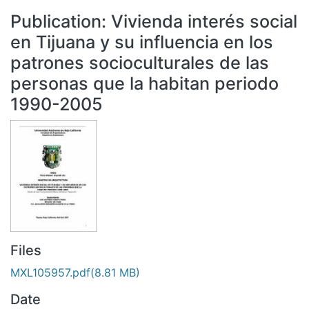
All of DSpace
Publication:
Vivienda interés social
Statistics
en Tijuana y su influencia en los
Bibliotecas
patrones socioculturales de las
personas que la habitan periodo
1990-2005
Files
MXL105957.pdf
(8.81 MB)
Date