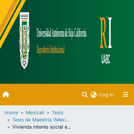
(current)
Log In
Inicio
Home
Mexicali
Tesis
Tesis de Maestría (Mexicali)
Communities & Collections
Vivienda interés social en Tijuana y su influencia en los patrones socioculturales de las personas que la habitan periodo 1990-2005