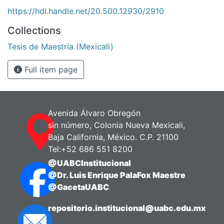
https://hdl.handle.net/20.500.12930/2910
Collections
Tesis de Maestría (Mexicali)
Full item page
Avenida Álvaro Obregón
sin número, Colonia Nueva Mexicali,
Baja California, México. C.P. 21100
Tel:+52 686 551 8200
@UABCInstitucional
@Dr. Luis Enrique PalaFox Maestre
@GacetaUABC
repositorio.institucional@uabc.edu.mx