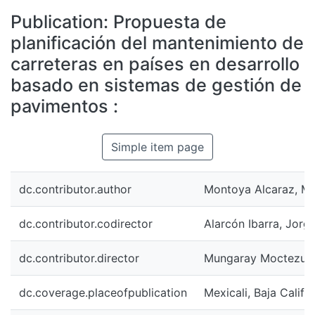
All of DSpace
Publication:
Propuesta de
Statistics
planificación del mantenimiento de
Bibliotecas
carreteras en países en desarrollo
basado en sistemas de gestión de
pavimentos :
Simple item page
dc.contributor.author
Montoya Alcaraz, M
dc.contributor.codirector
Alarcón Ibarra, Jorg
dc.contributor.director
Mungaray Moctezuma
dc.coverage.placeofpublication
Mexicali, Baja Califo