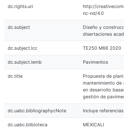
dc.rights.uri
http://creativecomm
nc-nd/4.0
dc.subject
Diseño y construcció
disertaciones acadé
dc.subject.lcc
TE250 M66 2020
dc.subject.lemb
Pavimentos
dc.title
Propuesta de planifi
mantenimiento de ca
en desarrollo basad
gestión de paviment
dc.uabc.bibliographycNote
Incluye referencias b
dc.uabc.bilbioteca
MEXICALI