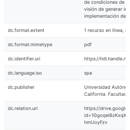
de condiciones de p
visión de generar in
implementación de e
dc.format.extent
1 recurso en línea, 81 p
dc.format.mimetype
pdf
dc.identifier.uri
https://hdl.handle.n
dc.language.iso
spa
dc.publisher
Universidad Autóno
California. Facultad 
dc.relation.uri
https://drive.googl
id=1Ggoqel8zKxqXz
hmUoyFzv