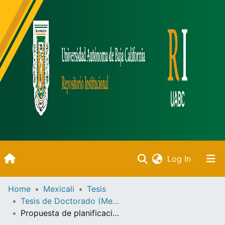
(current)
Log In
Inicio
Home
Mexicali
Tesis
Tesis de Doctorado (Mexicali)
Communities & Collections
Propuesta de planificación del mantenimiento de carreteras en países en desarrollo basado en sistemas de gestión de pavimentos :