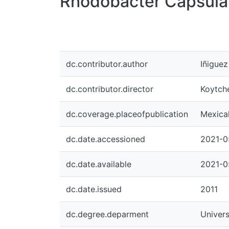
Rhodobacter Capsulat
dc.contributor.author
Iñigue
dc.contributor.director
Koytch
dc.coverage.placeofpublication
Mexical
dc.date.accessioned
2021-0
dc.date.available
2021-0
dc.date.issued
2011
dc.degree.deparment
Univers