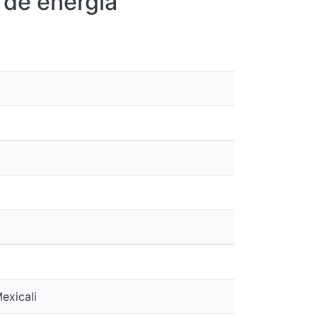
 de energía
exicali