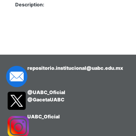
Description:
repositorio.institucional@uabc.edu.mx
@UABC_Oficial
@GacetaUABC
UABC_Oficial