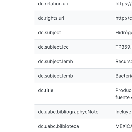
dc.relation.uri
https:
dc.rights.uri
http://
dc.subject
Hidróg
dc.subject.lcc
TP359.
dc.subject.lemb
Recurso
dc.subject.lemb
Bacteri
dc.title
Producc
fuente 
dc.uabc.bibliographycNote
Incluye
dc.uabc.bilbioteca
MEXICA