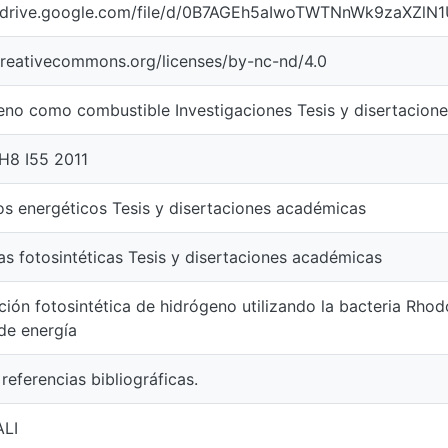
//drive.google.com/file/d/0B7AGEh5aIwoTWTNnWk9zaXZlN1
creativecommons.org/licenses/by-nc-nd/4.0
eno como combustible Investigaciones Tesis y disertacion
H8 I55 2011
s energéticos Tesis y disertaciones académicas
as fotosintéticas Tesis y disertaciones académicas
ión fotosintética de hidrógeno utilizando la bacteria Rho
de energía
 referencias bibliográficas.
LI