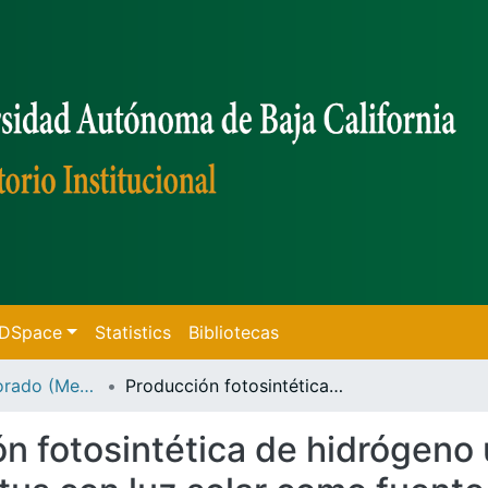
f DSpace
Statistics
Bibliotecas
Tesis de Doctorado (Mexicali)
Producción fotosintética de hidrógeno utilizando la bacteria Rhodobacter Capsulatus con luz solar como fuente de energía
n fotosintética de hidrógeno u