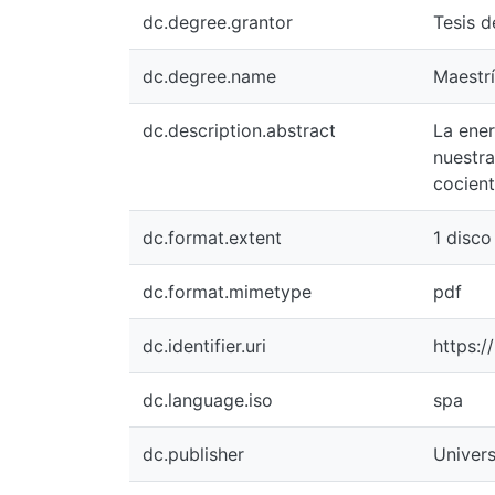
dc.degree.grantor
Tesis 
dc.degree.name
Maestrí
dc.description.abstract
La ener
nuestra
cocient
dc.format.extent
1 disco
dc.format.mimetype
pdf
dc.identifier.uri
https:/
dc.language.iso
spa
dc.publisher
Univers