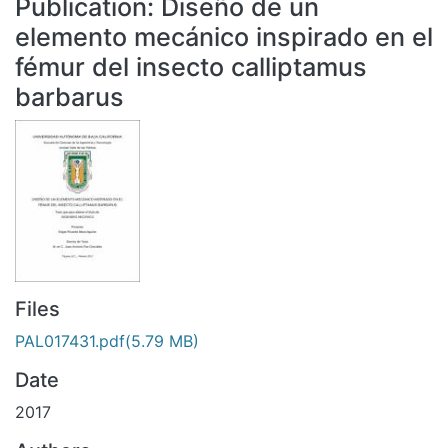
Publication:
Diseño de un
All of DSpace
elemento mecánico inspirado en el
Statistics
fémur del insecto calliptamus
Bibliotecas
barbarus
Files
PAL017431.pdf
(5.79 MB)
Date
2017