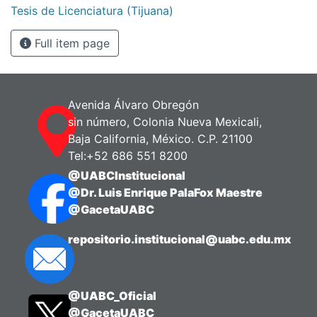
Tesis de Licenciatura (Tijuana)
Full item page
Avenida Álvaro Obregón
sin número, Colonia Nueva Mexicali,
Baja California, México. C.P. 21100
Tel:+52 686 551 8200
@UABCInstitucional
@Dr. Luis Enrique PalaFox Maestre
@GacetaUABC
repositorio.institucional@uabc.edu.mx
@UABC_Oficial
@GacetaUABC