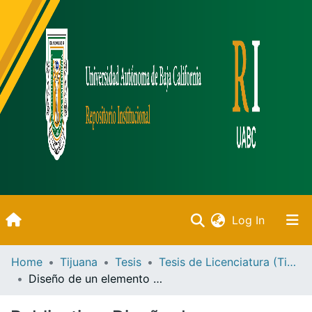
(current)
Log In
Inicio
Home
Tijuana
Tesis
Tesis de Licenciatura (Tijuana)
Diseño de un elemento mecánico inspirado en el fémur del insecto calliptamus barbarus
Communities & Collections