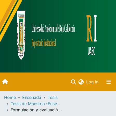
(current)
Log In
Inicio
Home
Ensenada
Tesis
Tesis de Maestría (Ensenada)
Communities & Collections
Formulación y evaluación de proyecto de inversión de la empresa Café del Puerto /