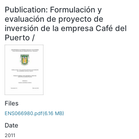
All of DSpace
Publication:
Formulación y
Statistics
evaluación de proyecto de
Bibliotecas
inversión de la empresa Café del
Puerto /
Files
ENS066980.pdf
(6.16 MB)
Date
2011