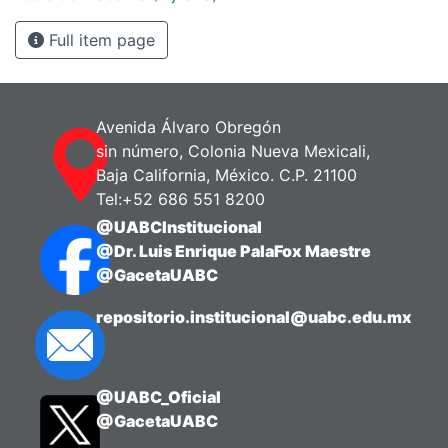
Full item page
Avenida Álvaro Obregón
sin número, Colonia Nueva Mexicali,
Baja California, México. C.P. 21100
Tel:+52 686 551 8200
@UABCInstitucional
@Dr. Luis Enrique PalaFox Maestre
@GacetaUABC
repositorio.institucional@uabc.edu.mx
@UABC_Oficial
@GacetaUABC