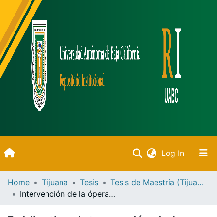
(current)
Log In
Inicio
Home
Tijuana
Tesis
Tesis de Maestría (Tijuana)
Intervención de la ópera Betly de Gaetano Donizetti, contextualizada al público universitario de la UABC /
Communities & Collections