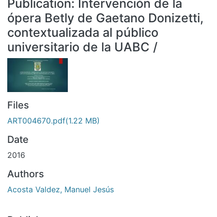
Publication:
Intervención de la
All of DSpace
ópera Betly de Gaetano Donizetti,
Statistics
contextualizada al público
Bibliotecas
universitario de la UABC /
Files
ART004670.pdf
(1.22 MB)
Date
2016
Authors
Acosta Valdez, Manuel Jesús