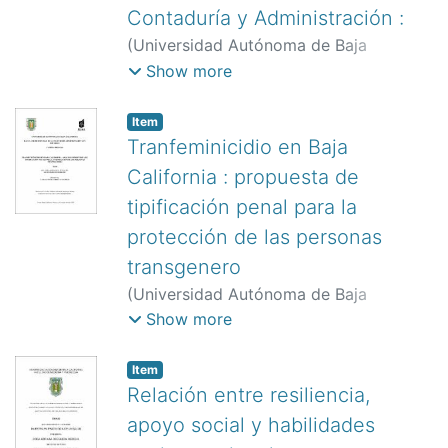
Contaduría y Administración :
(
Universidad Autónoma de Baja
California.,
)
Plascencia López,
Show more
Oswaldo
;
Rivera Aguirre, Flavio Abel
Item
Tranfeminicidio en Baja
California : propuesta de
tipificación penal para la
protección de las personas
transgenero
(
Universidad Autónoma de Baja
California.,
)
Córdova Pacheco, Yara
Show more
Leonor
;
Manrique Molina, Filiberto
Eduardo R.
Item
Relación entre resiliencia,
apoyo social y habilidades