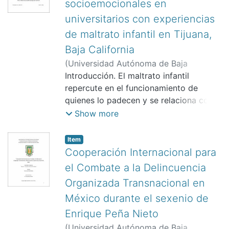
socioemocionales en
universitarios con experiencias
de maltrato infantil en Tijuana,
Baja California
(
Universidad Autónoma de Baja
California.,
Introducción. El maltrato infantil
)
Oceguera Heredia, Dora
Adriana
repercute en el funcionamiento de
;
González García, Diana
Alejandra
quienes lo padecen y se relaciona con
el desarrollo de diversas patologías en
Show more
la edad adulta.
Item
Cooperación Internacional para
el Combate a la Delincuencia
Organizada Transnacional en
México durante el sexenio de
Enrique Peña Nieto
(
Universidad Autónoma de Baja