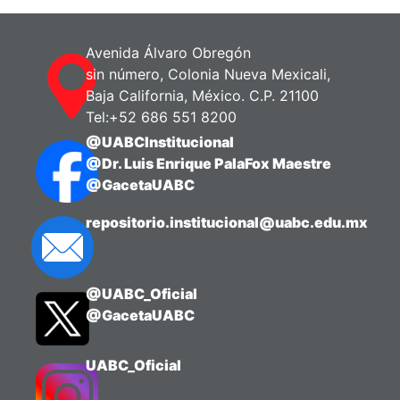
elaboración de la bebida, además de la
cantidad de turistas y visitantes que
recibe.
Avenida Álvaro Obregón
sin número, Colonia Nueva Mexicali,
Baja California, México. C.P. 21100
Tel:+52 686 551 8200
@UABCInstitucional
@Dr. Luis Enrique PalaFox Maestre
@GacetaUABC
repositorio.institucional@uabc.edu.mx
@UABC_Oficial
@GacetaUABC
UABC_Oficial