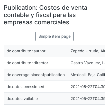
All of DSpace
Publication:
Costos de venta
Statistics
contable y fiscal para las
Bibliotecas
empresas comerciales
Simple item page
dc.contributor.author
Zepeda Urrutia, Alma
dc.contributor.director
Castro Vázquez, Laur
dc.coverage.placeofpublication
Mexicali, Baja Califo
dc.date.accessioned
2021-05-22T04:39:
dc.date.available
2021-05-22T04:39: