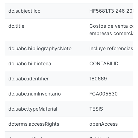
dc.subject.lcc
HF5681.T3 Z46 200
dc.title
Costos de venta cont
empresas comercial
dc.uabc.bibliographycNote
Incluye referencias b
dc.uabc.bilbioteca
CONTABILID
dc.uabc.identifier
180669
dc.uabc.numInventario
FCA005530
dc.uabc.typeMaterial
TESIS
dcterms.accessRights
openAccess