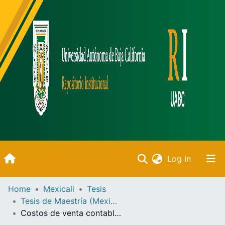
(current)
Log In
Inicio
Home
Mexicali
Tesis
Tesis de Maestría (Mexicali)
Communities & Collections
Costos de venta contable y fiscal para las empresas comerciales