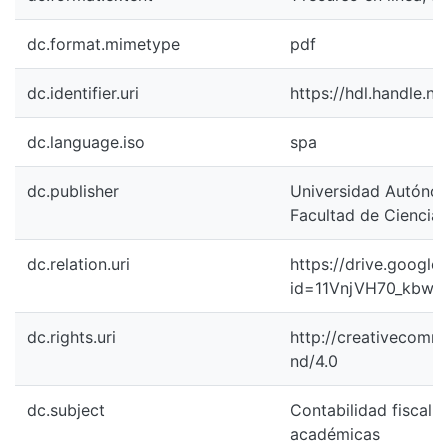
dc.format.mimetype
pdf
dc.identifier.uri
https://hdl.handle.n
dc.language.iso
spa
dc.publisher
Universidad Autónoma
Facultad de Ciencias
dc.relation.uri
https://drive.googl
id=11VnjVH70_kbw
dc.rights.uri
http://creativecomm
nd/4.0
dc.subject
Contabilidad fiscal T
académicas