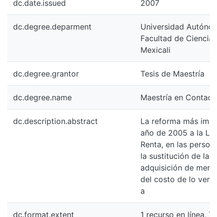
dc.date.issued
2007
dc.degree.deparment
Universidad Autónoma
Facultad de Ciencias
Mexicali
dc.degree.grantor
Tesis de Maestría
dc.degree.name
Maestría en Contadur
dc.description.abstract
La reforma más impor
año de 2005 a la Le
Renta, en las person
la sustitución de la 
adquisición de merc
del costo de lo vend
a
dc.format.extent
1 recurso en línea, 72 p