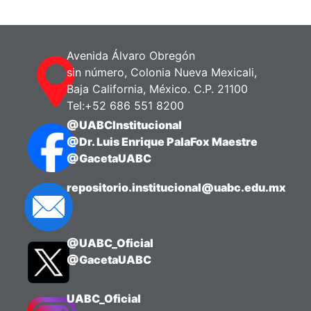
Avenida Álvaro Obregón
sin número, Colonia Nueva Mexicali,
Baja California, México. C.P. 21100
Tel:+52 686 551 8200
@UABCInstitucional
@Dr. Luis Enrique PalaFox Maestre
@GacetaUABC
repositorio.institucional@uabc.edu.mx
@UABC_Oficial
@GacetaUABC
UABC_Oficial