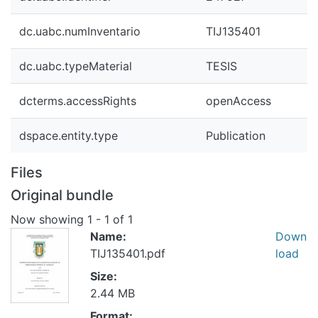
dc.uabc.numInventario
TIJ135401
dc.uabc.typeMaterial
TESIS
dcterms.accessRights
openAccess
dspace.entity.type
Publication
Files
Original bundle
Now showing
1 - 1 of 1
Name:
Down
TIJ135401.pdf
load
Size:
2.44 MB
Format: