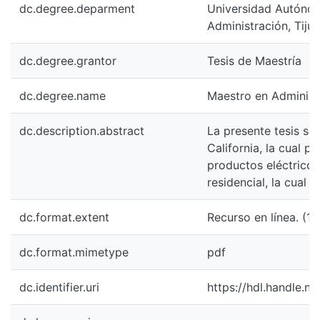
dc.degree.deparment
Universidad Autónoma
Administración, Tiju
dc.degree.grantor
Tesis de Maestría
dc.degree.name
Maestro en Administ
dc.description.abstract
La presente tesis se 
California, la cual 
productos eléctricos
residencial, la cual t
dc.format.extent
Recurso en línea. (112 
dc.format.mimetype
pdf
dc.identifier.uri
https://hdl.handle.n