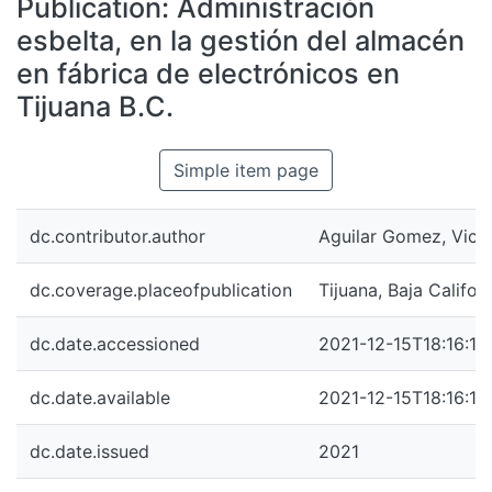
Publication:
Administración
All of DSpace
esbelta, en la gestión del almacén
Statistics
en fábrica de electrónicos en
Bibliotecas
Tijuana B.C.
Simple item page
dc.contributor.author
Aguilar Gomez, Vict
dc.coverage.placeofpublication
Tijuana, Baja Califor
dc.date.accessioned
2021-12-15T18:16:17
dc.date.available
2021-12-15T18:16:17
dc.date.issued
2021