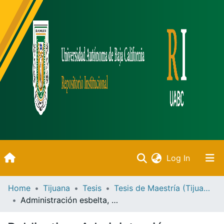
(current)
Log In
Inicio
Home
Tijuana
Tesis
Tesis de Maestría (Tijuana)
Administración esbelta, en la gestión del almacén en fábrica de electrónicos en Tijuana B.C.
Communities & Collections