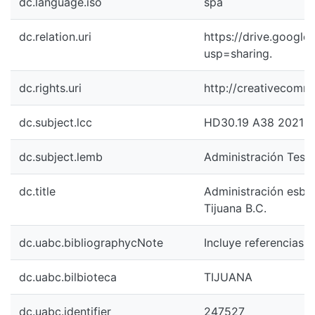
dc.language.iso
spa
dc.relation.uri
https://drive.goog
usp=sharing.
dc.rights.uri
http://creativecomm
dc.subject.lcc
HD30.19 A38 2021
dc.subject.lemb
Administración Tesi
dc.title
Administración esbel
Tijuana B.C.
dc.uabc.bibliographycNote
Incluye referencias b
dc.uabc.bilbioteca
TIJUANA
dc.uabc.identifier
247527