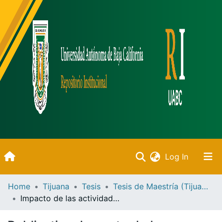
(current)
Log In
Inicio
Home
Tijuana
Tesis
Tesis de Maestría (Tijuana)
Impacto de las actividades artísticas, culturales y deportivas, en el desempeño general del trabajo
Communities & Collections