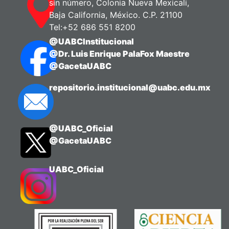
sin número, Colonia Nueva Mexicali,
Baja California, México. C.P. 21100
Tel:+52 686 551 8200
@UABCInstitucional
@Dr. Luis Enrique PalaFox Maestre
@GacetaUABC
repositorio.institucional@uabc.edu.mx
@UABC_Oficial
@GacetaUABC
UABC_Oficial