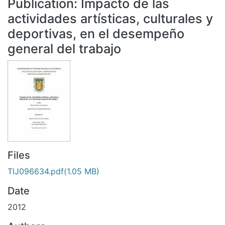
Publication:
Impacto de las
All of DSpace
actividades artísticas, culturales y
Statistics
deportivas, en el desempeño
Bibliotecas
general del trabajo
Files
TIJ096634.pdf
(1.05 MB)
Date
2012