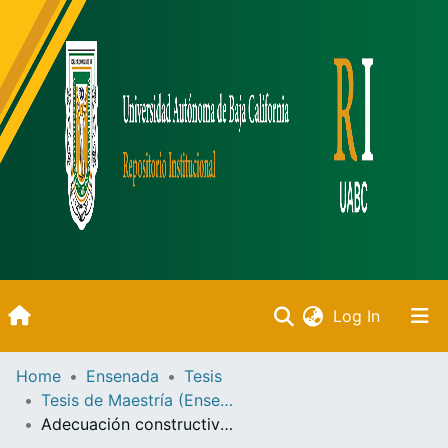
(current)
Log In
Inicio
Home
Ensenada
Tesis
Tesis de Maestría (Ensenada)
Communities & Collections
Adecuación constructiva mediante termoaislantes en losa de concreto, para mejorar el comportamiento térmico al interior de la vivienda de interés social