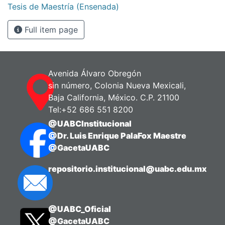
Tesis de Maestría (Ensenada)
Full item page
Avenida Álvaro Obregón
sin número, Colonia Nueva Mexicali,
Baja California, México. C.P. 21100
Tel:+52 686 551 8200
@UABCInstitucional
@Dr. Luis Enrique PalaFox Maestre
@GacetaUABC
repositorio.institucional@uabc.edu.mx
@UABC_Oficial
@GacetaUABC