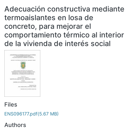
All of DSpace
Adecuación constructiva mediante
Statistics
termoaislantes en losa de
Bibliotecas
concreto, para mejorar el
comportamiento térmico al interior
de la vivienda de interés social
Files
ENS096177.pdf
(5.67 MB)
Authors