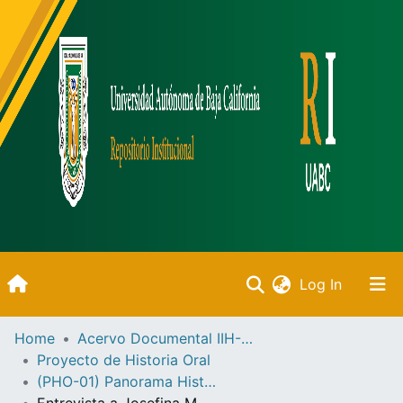
(current)
Log In
Inicio
Home
Acervo Documental IIH-UABC
Proyecto de Historia Oral
Communities & Collections
(PHO-01) Panorama Histórico Baja California