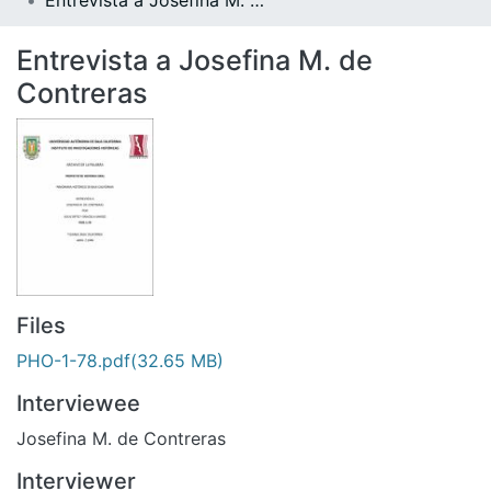
Entrevista a Josefina M. de Contreras
All of DSpace
Statistics
Entrevista a Josefina M. de
Contreras
Bibliotecas
Files
PHO-1-78.pdf
(32.65 MB)
Interviewee
Josefina M. de Contreras
Interviewer