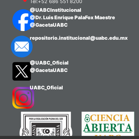
Tel:+52 686 551 8200
@UABCInstitucional
@Dr. Luis Enrique PalaFox Maestre
@GacetaUABC
repositorio.institucional@uabc.edu.mx
@UABC_Oficial
@GacetaUABC
UABC_Oficial