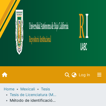
(current)
Log In
Inicio
Home
Mexicali
Tesis
Tesis de Licenciatura (Mexicali)
Communities & Collections
Método de identificación del estado de ocupación de canal basado en la transformada de Hilbert /