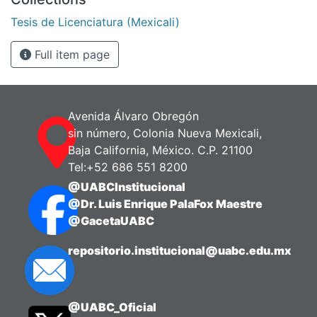
Tesis de Licenciatura (Mexicali)
Full item page
Avenida Álvaro Obregón
sin número, Colonia Nueva Mexicali,
Baja California, México. C.P. 21100
Tel:+52 686 551 8200
@UABCInstitucional
@Dr. Luis Enrique PalaFox Maestre
@GacetaUABC
repositorio.institucional@uabc.edu.mx
@UABC_Oficial