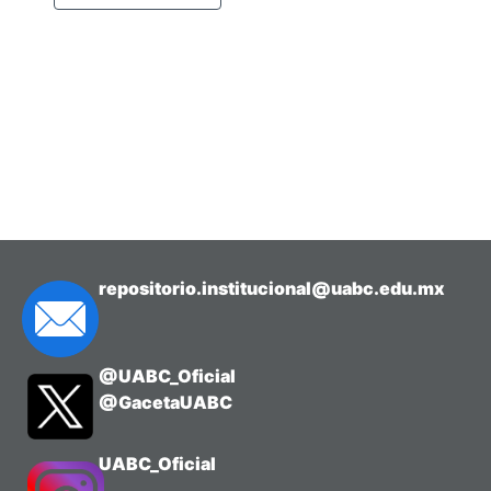
repositorio.institucional@uabc.edu.mx
@UABC_Oficial
@GacetaUABC
UABC_Oficial