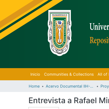
Inicio
Communities & Collections
All o
Home
Acervo Documental IIH-UABC
Proy
Entrevista a Rafael 