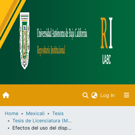
(current)
Log In
Inicio
Home
Mexicali
Tesis
Tesis de Licenciatura (Mexicali)
Communities & Collections
Efectos del uso del dispositivo celular sobre la saciedad en la conducta alimentaria