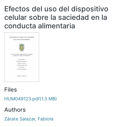
All of DSpace
Efectos del uso del dispositivo
Statistics
celular sobre la saciedad en la
Bibliotecas
conducta alimentaria
Files
HUM049123.pdf
(1.3 MB)
Authors
Zárate Salazar, Fabiola