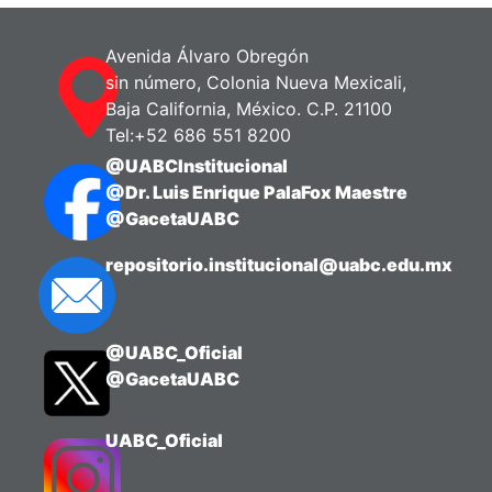
Avenida Álvaro Obregón
sin número, Colonia Nueva Mexicali,
Baja California, México. C.P. 21100
Tel:+52 686 551 8200
@UABCInstitucional
@Dr. Luis Enrique PalaFox Maestre
@GacetaUABC
repositorio.institucional@uabc.edu.mx
@UABC_Oficial
@GacetaUABC
UABC_Oficial