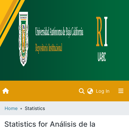
(current)
Log In
Inicio
Home
Statistics
Communities & Collections
Statistics for Análisis de la