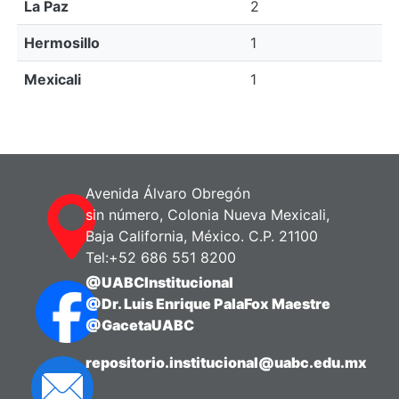
La Paz
2
Hermosillo
1
Mexicali
1
Avenida Álvaro Obregón
sin número, Colonia Nueva Mexicali,
Baja California, México. C.P. 21100
Tel:+52 686 551 8200
@UABCInstitucional
@Dr. Luis Enrique PalaFox Maestre
@GacetaUABC
repositorio.institucional@uabc.edu.mx