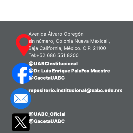
Avenida Álvaro Obregón
sin número, Colonia Nueva Mexicali,
Baja California, México. C.P. 21100
Tel:+52 686 551 8200
@UABCInstitucional
@Dr. Luis Enrique PalaFox Maestre
@GacetaUABC
repositorio.institucional@uabc.edu.mx
@UABC_Oficial
@GacetaUABC