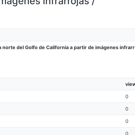
imágenes infrarrojas /
norte del Golfo de California a partir de imágenes infrarr
vie
0
0
0
0