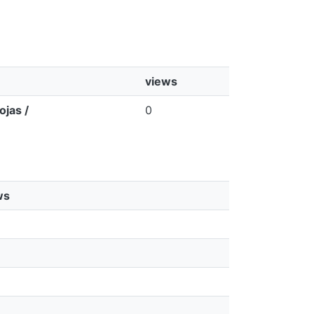
views
ojas /
0
ws