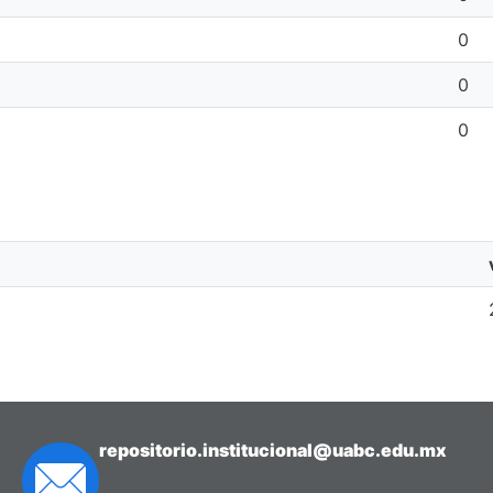
0
0
0
repositorio.institucional@uabc.edu.mx