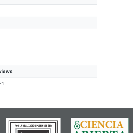
views
21