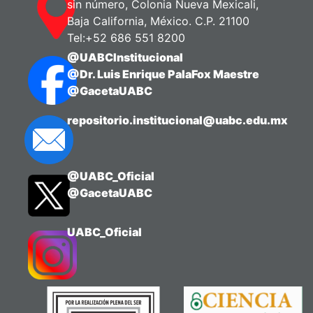
sin número, Colonia Nueva Mexicali,
Baja California, México. C.P. 21100
Tel:+52 686 551 8200
@UABCInstitucional
@Dr. Luis Enrique PalaFox Maestre
@GacetaUABC
repositorio.institucional@uabc.edu.mx
@UABC_Oficial
@GacetaUABC
UABC_Oficial