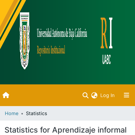
(current)
Log In
Inicio
Home
Statistics
Communities & Collections
Statistics for Aprendizaje informal