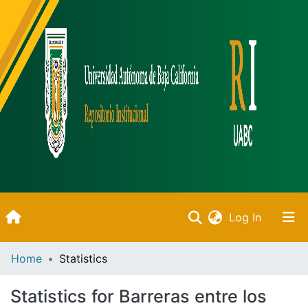
(current)
Log In
Inicio
Home
Statistics
Communities & Collections
Statistics for Barreras entre los