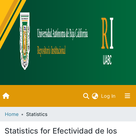
(current)
Log In
Inicio
Home
Statistics
Communities & Collections
Statistics for Efectividad de los