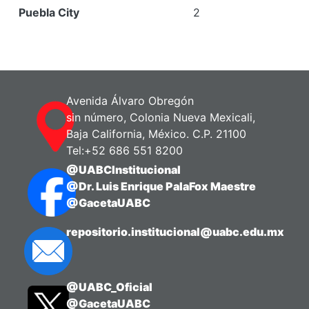
Puebla City
2
Avenida Álvaro Obregón
sin número, Colonia Nueva Mexicali,
Baja California, México. C.P. 21100
Tel:+52 686 551 8200
@UABCInstitucional
@Dr. Luis Enrique PalaFox Maestre
@GacetaUABC
repositorio.institucional@uabc.edu.mx
@UABC_Oficial
@GacetaUABC