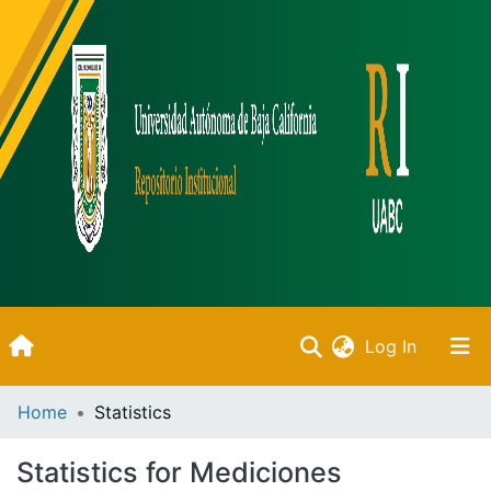
(current)
Log In
Inicio
Home
Statistics
Communities & Collections
Statistics for Mediciones