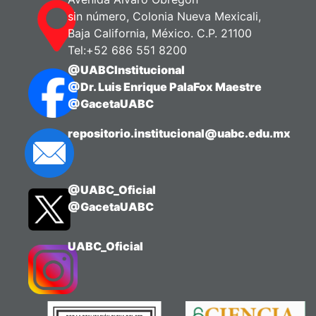
sin número, Colonia Nueva Mexicali,
Baja California, México. C.P. 21100
Tel:+52 686 551 8200
@UABCInstitucional
@Dr. Luis Enrique PalaFox Maestre
@GacetaUABC
repositorio.institucional@uabc.edu.mx
@UABC_Oficial
@GacetaUABC
UABC_Oficial