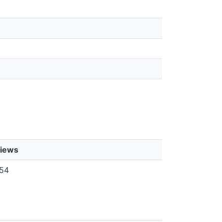
views
54