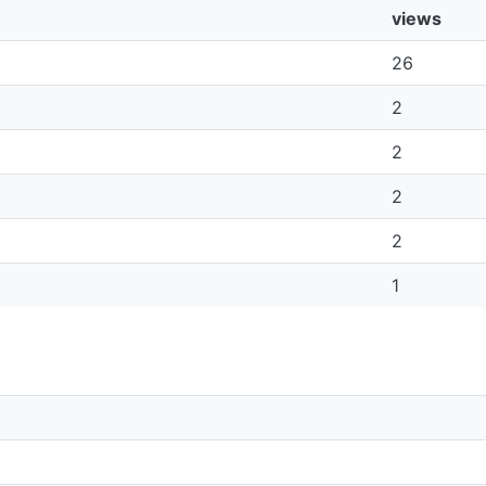
views
26
2
2
2
2
1