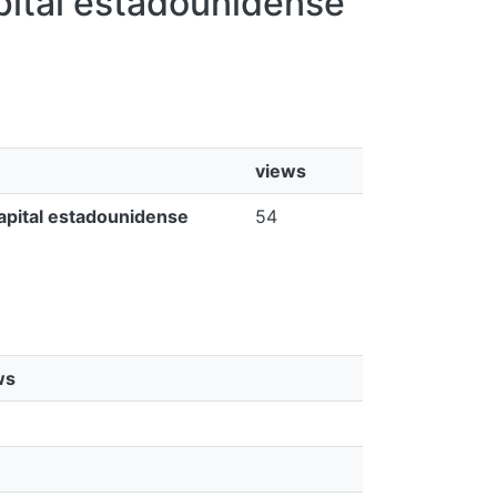
pital estadounidense
views
capital estadounidense
54
ws