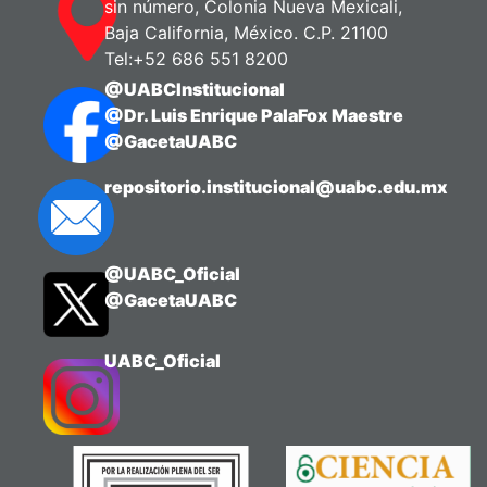
sin número, Colonia Nueva Mexicali,
Baja California, México. C.P. 21100
Tel:+52 686 551 8200
@UABCInstitucional
@Dr. Luis Enrique PalaFox Maestre
@GacetaUABC
repositorio.institucional@uabc.edu.mx
@UABC_Oficial
@GacetaUABC
UABC_Oficial