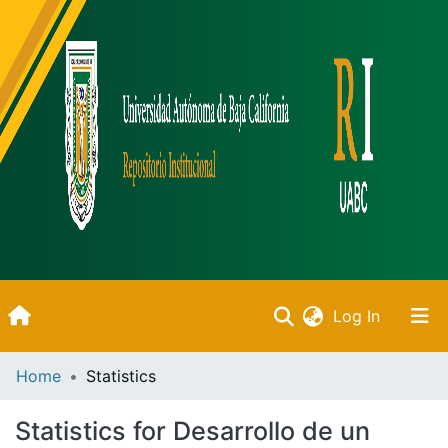
(current)
Log In
Inicio
Home
Statistics
Communities & Collections
Statistics for Desarrollo de un