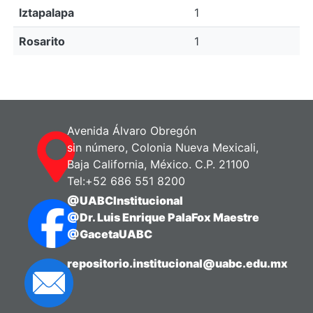
Iztapalapa
1
Rosarito
1
Avenida Álvaro Obregón
sin número, Colonia Nueva Mexicali,
Baja California, México. C.P. 21100
Tel:+52 686 551 8200
@UABCInstitucional
@Dr. Luis Enrique PalaFox Maestre
@GacetaUABC
repositorio.institucional@uabc.edu.mx