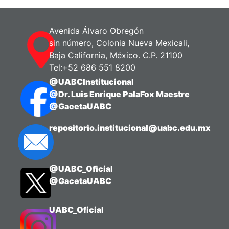
Avenida Álvaro Obregón
sin número, Colonia Nueva Mexicali,
Baja California, México. C.P. 21100
Tel:+52 686 551 8200
@UABCInstitucional
@Dr. Luis Enrique PalaFox Maestre
@GacetaUABC
repositorio.institucional@uabc.edu.mx
@UABC_Oficial
@GacetaUABC
UABC_Oficial