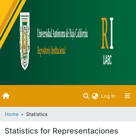
(current)
Log In
Inicio
Home
Statistics
Communities & Collections
Statistics for Representaciones