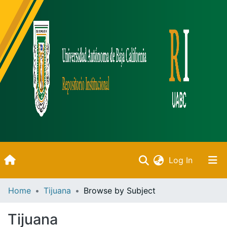
(current)
Log In
Inicio
Home
Tijuana
Browse by Subject
Communities & Collections
Tijuana