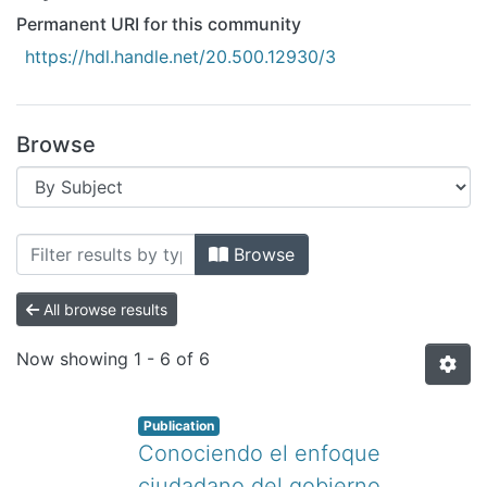
All of DSpace
Permanent URI for this community
Bibliotecas
https://hdl.handle.net/20.500.12930/3
Browse
Browsing Tijuana by Subject "Administ
Browse
All browse results
Now showing
1 - 6 of 6
Publication
Conociendo el enfoque
ciudadano del gobierno