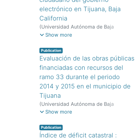
electrónico en Tijuana, Baja
California
(
Universidad Autónoma de Baja
California. Facultad de Economía y
Show more
Relaciones Internacionales,
2019
)
Espinoza García, Ana Belén
;
Navarro
Publication
Cerda, Alma Beatriz
Evaluación de las obras públicas
financiadas con recursos del
ramo 33 durante el periodo
2014 y 2015 en el municipio de
Tijuana
(
Universidad Autónoma de Baja
California. Facultad de Economía y
Show more
Relaciones Internacionales,
2016
)
López
Cruz, Janeth Araceli
;
Alcalá Álvarez,
Publication
María del Carmen
Índice de déficit catastral :