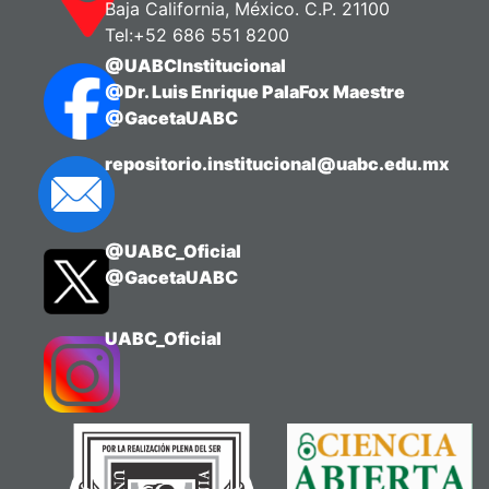
Baja California, México. C.P. 21100
Tel:+52 686 551 8200
@UABCInstitucional
@Dr. Luis Enrique PalaFox Maestre
@GacetaUABC
repositorio.institucional@uabc.edu.mx
@UABC_Oficial
@GacetaUABC
UABC_Oficial