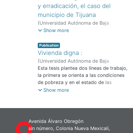
y erradicación, el caso del
municipio de Tijuana
(
Universidad Autónoma de Baja
California. Facultad de Economía y
Show more
Relaciones Internacionales,
2018
)
Tiburcio Zamudio, Kevin Sander
;
Publication
Jaramillo Cardona, Martha Cecilia
Vivienda digna :
(
Universidad Autónoma de Baja
California. Facultad de Economía y
Esta tesis plantea dos líneas de trabajo,
Relaciones Internacionales,
la primera se orienta a las condiciones
2019
)
Escobedo Acevedo, Yasser Ernesto
de pobreza y en el estado de las
;
Chávez Nungaray, Erika
viviendas en las que la población de
Show more
diez zonas de atención prioritaria (ZAP)
en Tijuana que reside y, la otra se
enfoca a una reflexión sob
Avenida Álvaro Obregón
sin número, Colonia Nueva Mexicali,