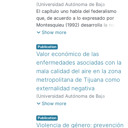
(
Universidad Autónoma de Baja
California. Facultad de Economía y
El capítulo uno habla del federalismo
Relaciones Internacionales,
que, de acuerdo a lo expresado por
2019
)
López
Jiménez, Cesáreo Fabricio
Montesquieu (1992) desarrolla la noción
;
Vera
Martínez, Martín Cutberto
de “república federativa”, como modelo
Show more
de transformación que sustituya al
absolutismo existente en el caso de
Publication
Francia, según el cual dicha rep
Valor económico de las
enfermedades asociadas con la
mala calidad del aire en la zona
metropolitana de Tijuana como
externalidad negativa
(
Universidad Autónoma de Baja
California. Facultad de Economía y
Show more
Relaciones Internacionales,
2019
)
Martínez Gott, Saraí
;
Alcalá Álvarez,
Publication
María del Carmen
Violencia de género: prevención