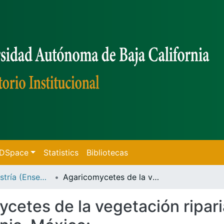
f DSpace
Statistics
Bibliotecas
Tesis de Maestría (Ensenada)
Agaricomycetes de la vegetación riparia del noroeste de Ensenada Baja California, México:
cetes de la vegetación ripari