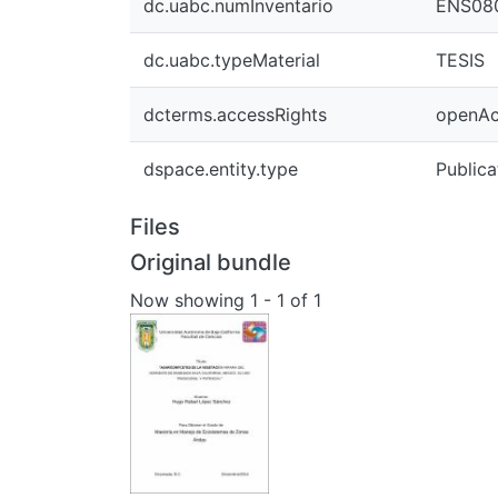
dc.uabc.numInventario
ENS08
dc.uabc.typeMaterial
TESIS
dcterms.accessRights
openAc
dspace.entity.type
Publica
Files
Original bundle
Now showing
1 - 1 of 1