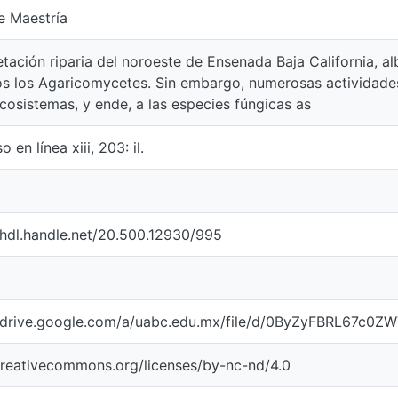
e Maestría
tación riparia del noroeste de Ensenada Baja California, a
os los Agaricomycetes. Sin embargo, numerosas actividade
cosistemas, y ende, a las especies fúngicas as
o en línea xiii, 203: il.
/hdl.handle.net/20.500.12930/995
//drive.google.com/a/uabc.edu.mx/file/d/0ByZyFBRL67c
creativecommons.org/licenses/by-nc-nd/4.0