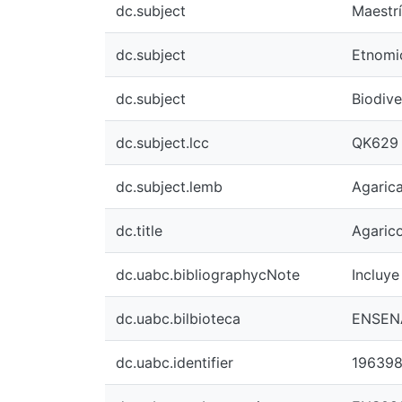
dc.subject
Maestrí
dc.subject
Etnomi
dc.subject
Biodive
dc.subject.lcc
QK629 
dc.subject.lemb
Agarica
dc.title
Agarico
dc.uabc.bibliographycNote
Incluye
dc.uabc.bilbioteca
ENSEN
dc.uabc.identifier
19639