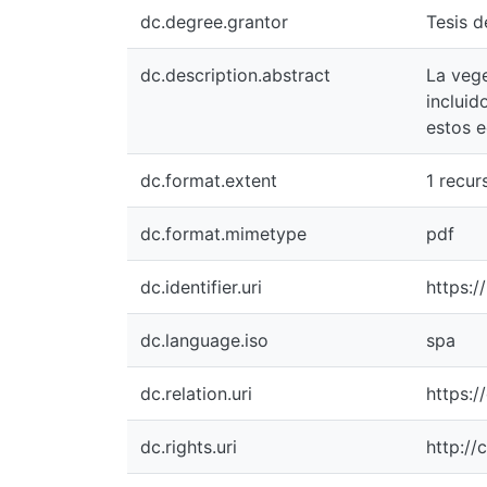
dc.degree.grantor
Tesis d
dc.description.abstract
La vege
incluid
estos e
dc.format.extent
1 recurs
dc.format.mimetype
pdf
dc.identifier.uri
https:/
dc.language.iso
spa
dc.relation.uri
https:
dc.rights.uri
http://