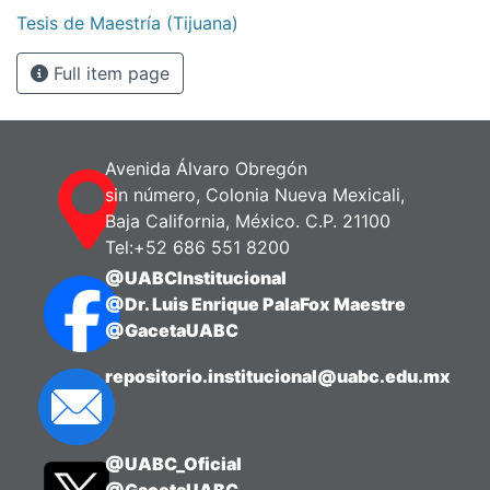
Tesis de Maestría (Tijuana)
Full item page
Avenida Álvaro Obregón
sin número, Colonia Nueva Mexicali,
Baja California, México. C.P. 21100
Tel:+52 686 551 8200
@UABCInstitucional
@Dr. Luis Enrique PalaFox Maestre
@GacetaUABC
repositorio.institucional@uabc.edu.mx
@UABC_Oficial