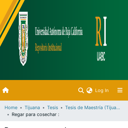
(current)
Log In
Inicio
Home
Tijuana
Tesis
Tesis de Maestría (Tijuana)
Regar para cosechar :
Communities & Collections