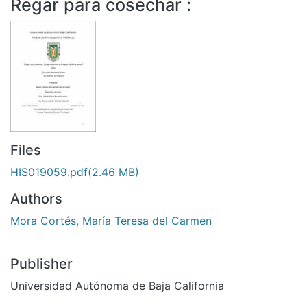
Regar para cosechar :
All of DSpace
Statistics
Bibliotecas
Files
HIS019059.pdf
(2.46 MB)
Authors
Mora Cortés, María Teresa del Carmen
Publisher
Universidad Autónoma de Baja California