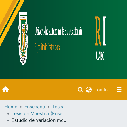
(current)
Log In
Inicio
Home
Ensenada
Tesis
Tesis de Maestría (Ensenada)
Communities & Collections
Estudio de variación morfológica de Pinus attenuata Lemmon y Pinus muricata D. Don para su conservación en Baja California, México /