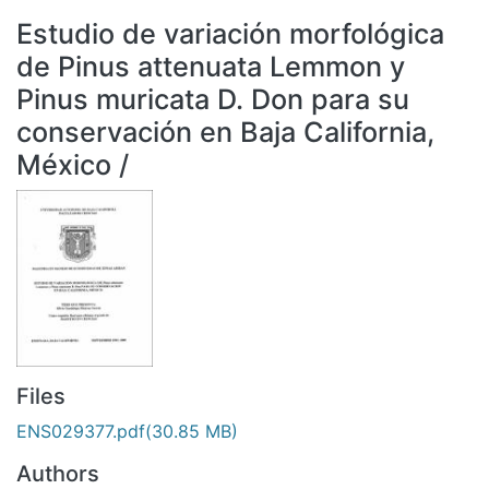
All of DSpace
Estudio de variación morfológica
Statistics
de Pinus attenuata Lemmon y
Bibliotecas
Pinus muricata D. Don para su
conservación en Baja California,
México /
Files
ENS029377.pdf
(30.85 MB)
Authors