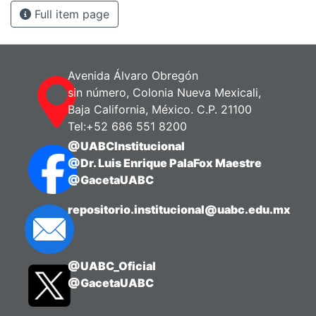
Full item page
Avenida Álvaro Obregón
sin número, Colonia Nueva Mexicali,
Baja California, México. C.P. 21100
Tel:+52 686 551 8200
@UABCInstitucional
@Dr. Luis Enrique PalaFox Maestre
@GacetaUABC
repositorio.institucional@uabc.edu.mx
@UABC_Oficial
@GacetaUABC