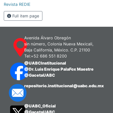
Revista REDIE
Full item page
Avenida Álvaro Obregón
sin número, Colonia Nueva Mexicali,
Baja California, México. C.P. 21100
Tel:+52 686 551 8200
@UABCInstitucional
@Dr. Luis Enrique PalaFox Maestre
@GacetaUABC
repositorio.institucional@uabc.edu.mx
@UABC_Oficial
@GacetaUABC