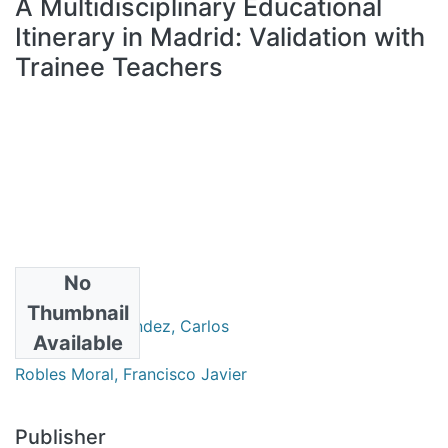
A Multidisciplinary Educational
All of DSpace
Itinerary in Madrid: Validation with
Statistics
Trainee Teachers
Bibliotecas
No
Authors
Thumbnail
Martínez-Hernández, Carlos
Available
Yubero, Claudia
Robles Moral, Francisco Javier
Publisher