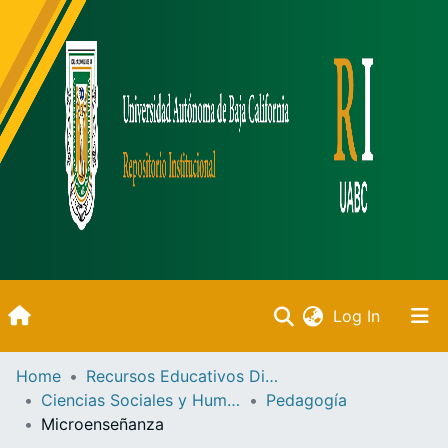
(current)
Log In
Inicio
Home
Recursos Educativos Digitales
Ciencias Sociales y Humanidades
Pedagogía
Communities & Collections
Microenseñanza