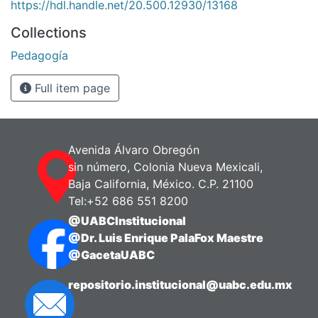
https://hdl.handle.net/20.500.12930/13168
Collections
Pedagogía
Full item page
Avenida Álvaro Obregón
sin número, Colonia Nueva Mexicali,
Baja California, México. C.P. 21100
Tel:+52 686 551 8200
@UABCInstitucional
@Dr. Luis Enrique PalaFox Maestre
@GacetaUABC
repositorio.institucional@uabc.edu.mx