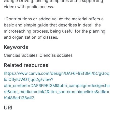
Google Drive (planning templates and a supporting
video) with public access.
-Contributions or added value: the material offers a
basic and simple guide that describes in detail the
microteaching process, being useful for the planning
and organization of classes.
Keywords
Ciencias Sociales::Ciencias sociales
Related resources
https://www.canva.com/design/DAF6F9Ef3MI/bCgGoq
IoIC6yIUWQTjqqZg/view?
utm_content=DAF6F9Ef3MI&utm_campaign=designsha
re&utm_medium=link2&utm_source=uniquelinks&utlId=
h1488ed128a#2
URI