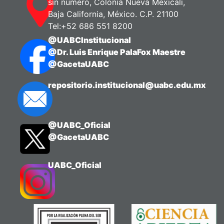
sin número, Colonia Nueva Mexicali,
Baja California, México. C.P. 21100
Tel:+52 686 551 8200
@UABCInstitucional
@Dr. Luis Enrique PalaFox Maestre
@GacetaUABC
repositorio.institucional@uabc.edu.mx
@UABC_Oficial
@GacetaUABC
UABC_Oficial