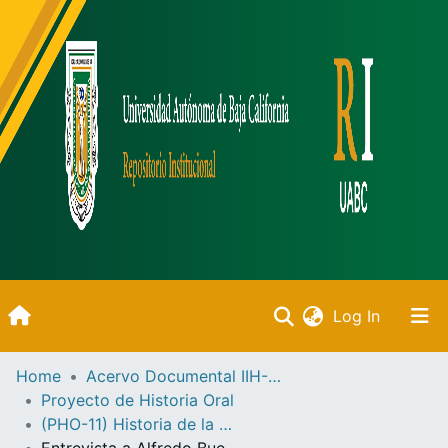
(current)
Log In
Inicio
Home
Acervo Documental IIH-UABC
Proyecto de Historia Oral
Communities & Collections
(PHO-11) Historia de la UABC