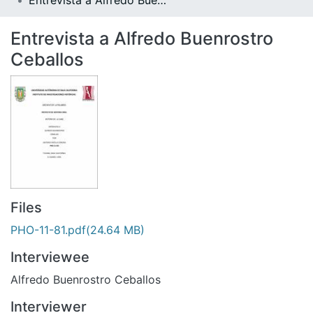
Entrevista a Alfredo Buenrostro Ceballos
All of DSpace
Statistics
Entrevista a Alfredo Buenrostro
Ceballos
Bibliotecas
Files
PHO-11-81.pdf
(24.64 MB)
Interviewee
Alfredo Buenrostro Ceballos
Interviewer