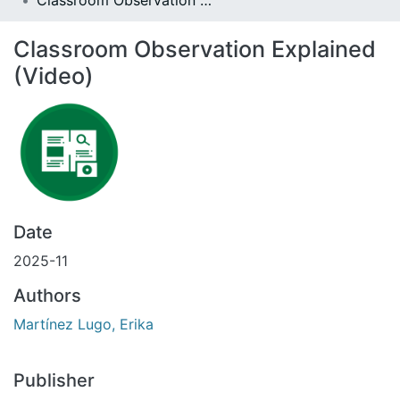
Classroom Observation Explained (Video)
All of DSpace
Statistics
Classroom Observation Explained
(Video)
Bibliotecas
Date
2025-11
Authors
Martínez Lugo, Erika
Publisher