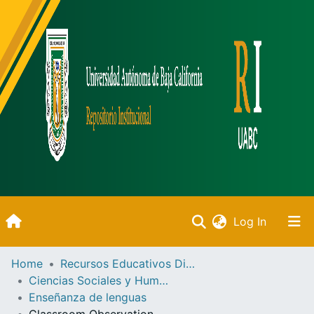
(current)
Log In
Inicio
Home
Recursos Educativos Digitales
Ciencias Sociales y Humanidades
Communities & Collections
Enseñanza de lenguas