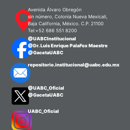
Avenida Álvaro Obregón
sin número, Colonia Nueva Mexicali,
Baja California, México. C.P. 21100
Tel:+52 686 551 8200
@UABCInstitucional
@Dr. Luis Enrique PalaFox Maestre
@GacetaUABC
repositorio.institucional@uabc.edu.mx
@UABC_Oficial
@GacetaUABC
UABC_Oficial