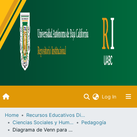
(current)
Log In
Inicio
Home
Recursos Educativos Digitales
Ciencias Sociales y Humanidades
Pedagogía
Communities & Collections
Diagrama de Venn para validar silogismos