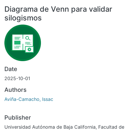
All of DSpace
Diagrama de Venn para validar
Statistics
silogismos
Bibliotecas
Date
2025-10-01
Authors
Aviña-Camacho, Issac
Publisher
Universidad Autónoma de Baja California, Facultad de