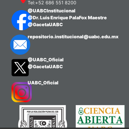
Tel:+52 686 551 8200
@UABCInstitucional
@Dr. Luis Enrique PalaFox Maestre
@GacetaUABC
repositorio.institucional@uabc.edu.mx
@UABC_Oficial
@GacetaUABC
UABC_Oficial