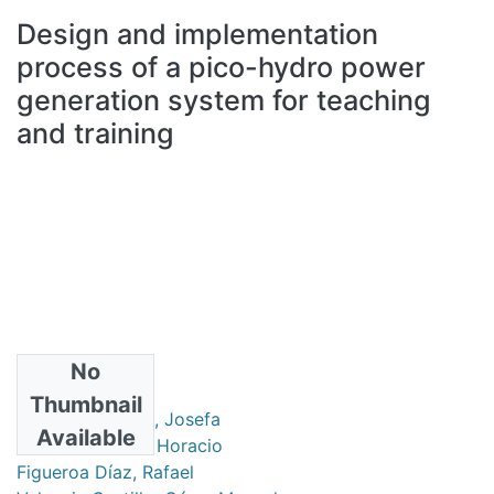
All of DSpace
Design and implementation
Statistics
process of a pico-hydro power
Bibliotecas
generation system for teaching
and training
No
Authors
Thumbnail
Morales Morales, Josefa
Available
Bautista Santos, Horacio
Figueroa Díaz, Rafael