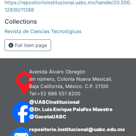
https://repositorioinstitucional.uabc.mx/handle/20.500.
12930/11288
Collections
Revista de Ciencias Tecnológicas
Full item page
Avenida Álvaro Obregón
sin número, Colonia Nueva Mexicali,
Baja California, México. C.P. 21100
Tel:+52 686 551 8200
@UABCInstitucional
@Dr. Luis Enrique PalaFox Maestre
@GacetaUABC
repositorio.institucional@uabc.edu.mx